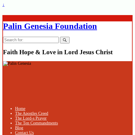
↓
Palin Genesia Foundation
Search
for:
Faith Hope & Love in Lord Jesus Christ
Home
The Apostles Creed
The Lord-s Prayer
The Ten Commandments
Blog
Contact Us