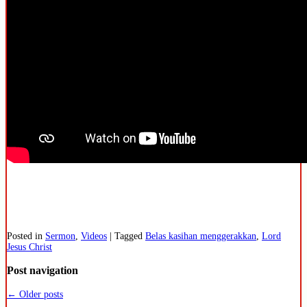
Posted in
Sermon
,
Videos
|
Tagged
Belas kasihan menggerakkan
,
Lord
Jesus Christ
Post navigation
←
Older posts