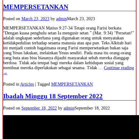
MEMPERSETANKAN
Posted on
March 23, 2023
by
admin
March 23, 2023
MEMPERSETANKAN Matius 9:27-34 Tetapi orang Farisi berkata:
“Dengan kuasa penghulu setan Ia mengusir setan.” (Mat. 9:34) “Persetan!”
adalah ungkapan sederhana yang digunakan orang untuk menyatakan
ketidakpedulian terhadap sesama manusia atau apa pun. Teks Alkitab hari
ini menjadi contoh bagaimana orang Farisi mempersetankan bukan saja
yang Yesus lakukan, melainkan Yesus sendiri. Pada masa itu orang-orang
yang buta atau bisu biasanya dijauhi masyarakat sebab mereka dianggap
berdosa. Tidak ada tempat bagi mereka dalam kehidupan sosial yang
membuat mereka diperlakukan sebagai sesama. Tidak
…
Continue reading
→
Posted in
Articles
|
Tagged
MEMPERSETANKAN
Ibadah Minggu 18 September 2022
Posted on
September 18, 2022
by
admin
September 18, 2022