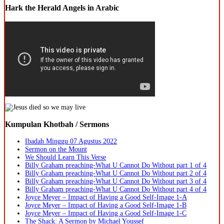
Hark the Herald Angels in Arabic
Kumpulan Khotbah / Sermons
Ibadah Minggu 07 Agustus 2022
Sermon on the Mount
We Should Learn This Verse
Billy Graham preaching-What U Cannot Do Without part 1 of 4
Billy Graham preaching-What U Cannot Do Without part 2 of 4
Billy Graham preaching-What U Cannot Do Without part 3 of 4
Billy Graham preaching-What U Cannot Do Without part 4 of 4
Joyce Meyer – Impact of Having a Good Self-Image 1-A
Joyce Meyer – Impact of Having a Good Self-Image 1-B
Joyce Meyer – Impact of Having a Good Self-Image 1-C
The Shack: A Sermon by Michael Youssef