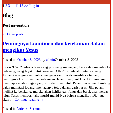
1
2
3
…
11
12
>>
Log in
Blog
Post navigation
←
Older posts
Pentingnya komitmen dan ketekunan dalam
mengikut Yesus
Posted on
October 8, 2023
by
admin
October 8, 2023
Lukas 9:62: “Tidak ada seorang pun yang memegang bajak dan menoleh ke
belakang, yang layak untuk kerajaan Allah” Ini adalah metafora yang
Tuhan Yesus gunakan untuk mengajarkan murid-murid-Nya tentang
pentingnya komitmen dan ketekunan dalam mengikut Dia. Di dunia kuno,
membajak adalah tugas yang sulit dan menuntut. Petani harus membimbing
bajak melintasi ladang, menjaganya tetap dalam garis lurus. Jika petani
melihat ke belakang, mereka akan kehilangan fokus dan bajak akan keluar
jalur. Yesus memberi tahu murid-murid-Nya bahwa mengikuti Dia juga
akan
…
Continue reading →
Posted in
Articles
,
Sermon